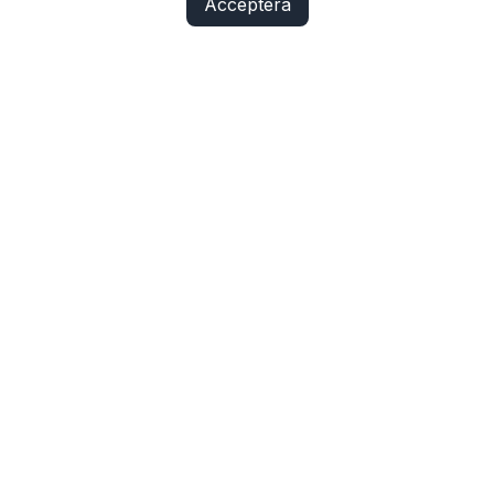
Acceptera
Fix Yo Bike
Cyklar, elcyklar, lådcyklar och tillbehör online – med
verkstadskunskap bakom varje köp.
SHOP
Cyklar
Cykelbelysning
Cykeldelar
Elcykeldelar
Lås