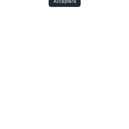
Acceptera
Fix Yo Bike
Cyklar, elcyklar, lådcyklar och tillbehör online – med
verkstadskunskap bakom varje köp.
SHOP
Cyklar
Cykelbelysning
Cykeldelar
Elcykeldelar
Lås