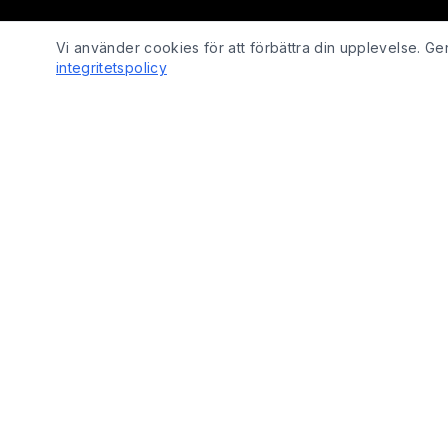
Vi använder cookies för att förbättra din upplevelse. 
integritetspolicy
SHOP
Fix Yo Bike
Cyklar
Cyklar, elcyklar, lådcyklar och tillbehör
Cykelbelysn
online – med verkstadskunskap bakom
Cykeldelar
varje köp.
Elcykeldelar
Lås
© 2026 Fix Yo Bike. Alla rättigheter förbehållna.