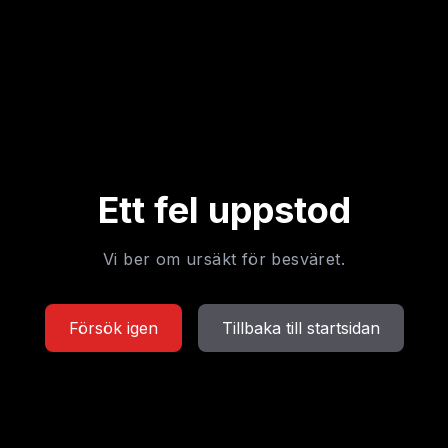
Ett fel uppstod
Vi ber om ursäkt för besväret.
Försök igen
Tillbaka till startsidan