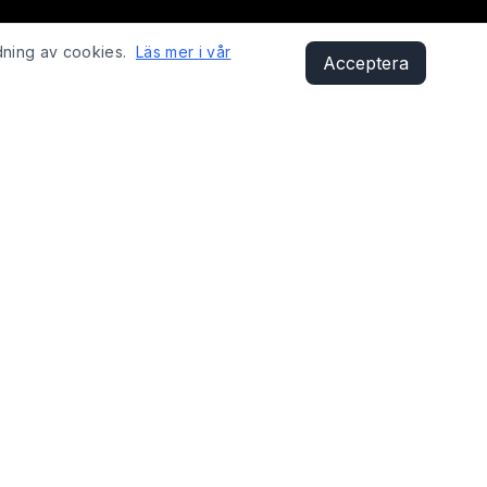
dning av cookies.
Läs mer i vår
Acceptera
KONTAKT
Sandåsvägen 29, 621 41 Visby
shop@fixyobike.com
073-412 12 01