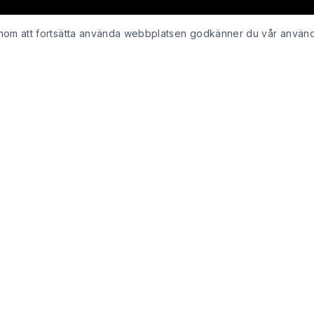
Genom att fortsätta använda webbplatsen godkänner du vår använ
KUNDSERVICE
Kontakta oss
ing
Retur & återbetalning
Integritetspolicy för webshop
Köpvillkor
Leveranspolicy