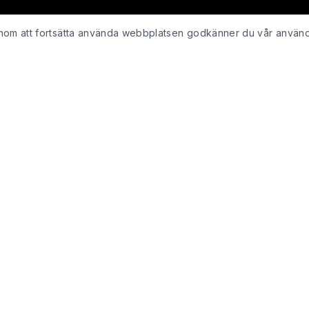
Genom att fortsätta använda webbplatsen godkänner du vår använ
KUNDSERVICE
Kontakta oss
ing
Retur & återbetalning
Integritetspolicy för webshop
Köpvillkor
Leveranspolicy