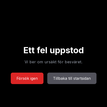
Ett fel uppstod
Vi ber om ursäkt för besväret.
Försök igen
Tillbaka till startsidan