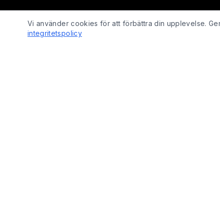
Vi använder cookies för att förbättra din upplevelse. 
integritetspolicy
SHOP
Fix Yo Bike
Cyklar
Cyklar, elcyklar, lådcyklar och tillbehör
Cykelbelysn
online – med verkstadskunskap bakom
Cykeldelar
varje köp.
Elcykeldelar
Lås
© 2026 Fix Yo Bike. Alla rättigheter förbehållna.