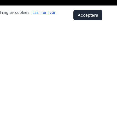
dning av cookies.
Läs mer i vår
Acceptera
KONTAKT
Sandåsvägen 29, 621 41 Visby
shop@fixyobike.com
073-412 12 01