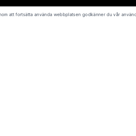
Genom att fortsätta använda webbplatsen godkänner du vår använ
KUNDSERVICE
Kontakta oss
ing
Retur & återbetalning
Integritetspolicy för webshop
Köpvillkor
Leveranspolicy