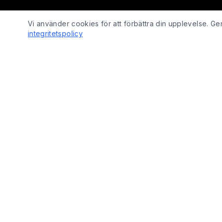
Vi använder cookies för att förbättra din upplevelse. 
integritetspolicy
SHOP
Fix Yo Bike
Cyklar
Cyklar, elcyklar, lådcyklar och tillbehör
Cykelbelysn
online – med verkstadskunskap bakom
Cykeldelar
varje köp.
Elcykeldelar
Lås
© 2026 Fix Yo Bike. Alla rättigheter förbehållna.