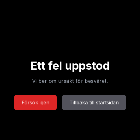
Ett fel uppstod
Vi ber om ursäkt för besväret.
Försök igen
Tillbaka till startsidan