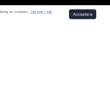
dning av cookies.
Läs mer i vår
Acceptera
KONTAKT
Sandåsvägen 29, 621 41 Visby
shop@fixyobike.com
073-412 12 01