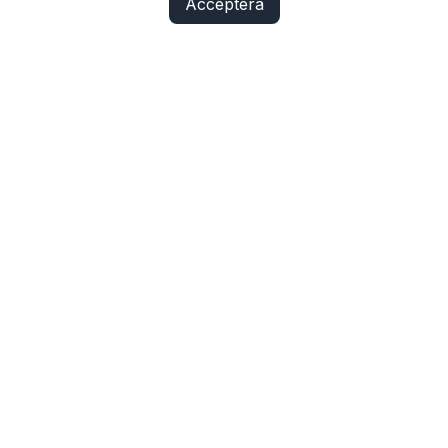
Acceptera
Fix Yo Bike
Cyklar, elcyklar, lådcyklar och tillbehör online – med
verkstadskunskap bakom varje köp.
SHOP
Cyklar
Cykelbelysning
Cykeldelar
Elcykeldelar
Lås