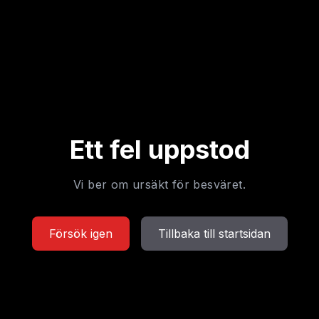
Ett fel uppstod
Vi ber om ursäkt för besväret.
Försök igen
Tillbaka till startsidan