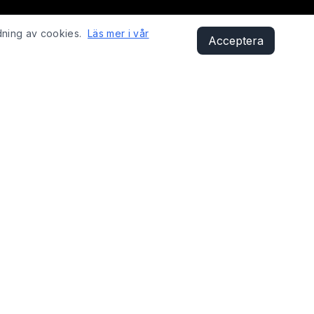
dning av cookies.
Läs mer i vår
Acceptera
KONTAKT
Sandåsvägen 29, 621 41 Visby
shop@fixyobike.com
073-412 12 01