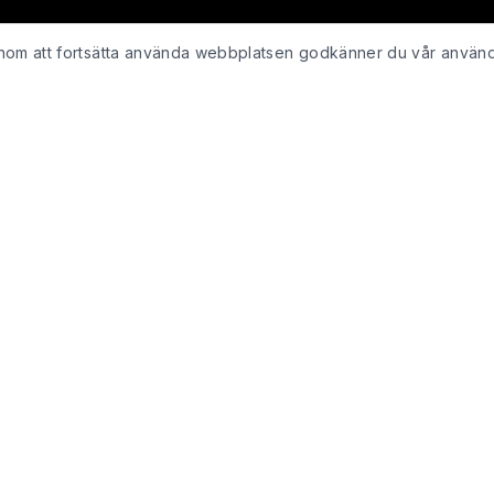
Genom att fortsätta använda webbplatsen godkänner du vår använ
KUNDSERVICE
Kontakta oss
ing
Retur & återbetalning
Integritetspolicy för webshop
Köpvillkor
Leveranspolicy