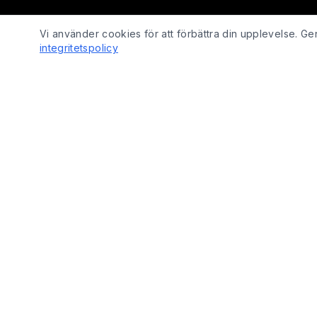
Vi använder cookies för att förbättra din upplevelse. 
integritetspolicy
SHOP
Fix Yo Bike
Cyklar
Cyklar, elcyklar, lådcyklar och tillbehör
Cykelbelysn
online – med verkstadskunskap bakom
Cykeldelar
varje köp.
Elcykeldelar
Lås
© 2026 Fix Yo Bike. Alla rättigheter förbehållna.