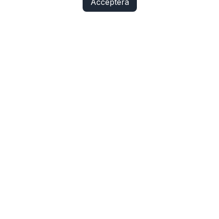
Acceptera
Fix Yo Bike
Cyklar, elcyklar, lådcyklar och tillbehör online – med
verkstadskunskap bakom varje köp.
SHOP
Cyklar
Cykelbelysning
Cykeldelar
Elcykeldelar
Lås