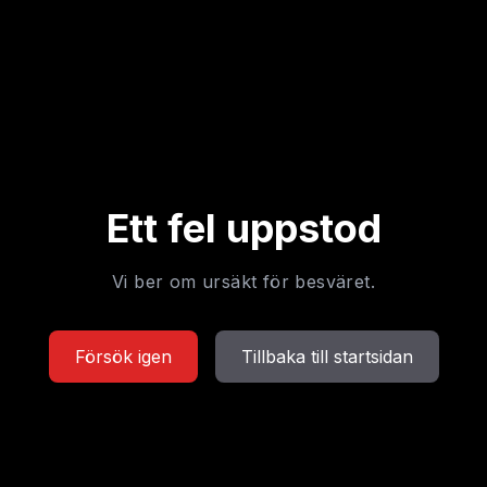
Ett fel uppstod
Vi ber om ursäkt för besväret.
Försök igen
Tillbaka till startsidan