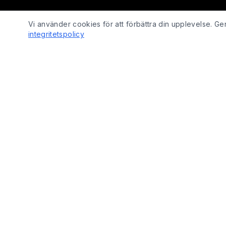
Vi använder cookies för att förbättra din upplevelse. 
integritetspolicy
SHOP
Fix Yo Bike
Cyklar
Cyklar, elcyklar, lådcyklar och tillbehör
Cykelbelysn
online – med verkstadskunskap bakom
Cykeldelar
varje köp.
Elcykeldelar
Lås
© 2026 Fix Yo Bike. Alla rättigheter förbehållna.