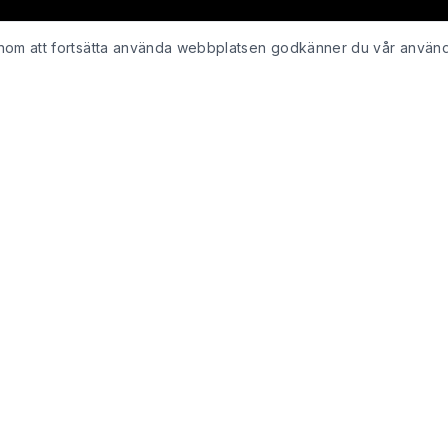
Genom att fortsätta använda webbplatsen godkänner du vår använ
KUNDSERVICE
Kontakta oss
ing
Retur & återbetalning
Integritetspolicy för webshop
Köpvillkor
Leveranspolicy