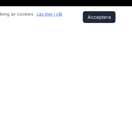
dning av cookies.
Läs mer i vår
Acceptera
KONTAKT
Sandåsvägen 29, 621 41 Visby
shop@fixyobike.com
073-412 12 01