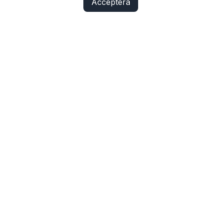
Acceptera
Fix Yo Bike
Cyklar, elcyklar, lådcyklar och tillbehör online – med
verkstadskunskap bakom varje köp.
SHOP
Cyklar
Cykelbelysning
Cykeldelar
Elcykeldelar
Lås