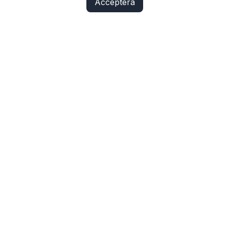
Acceptera
Fix Yo Bike
Cyklar, elcyklar, lådcyklar och tillbehör online – med
verkstadskunskap bakom varje köp.
SHOP
Cyklar
Cykelbelysning
Cykeldelar
Elcykeldelar
Lås