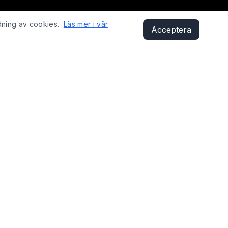
dning av cookies.
Läs mer i vår
Acceptera
KONTAKT
Sandåsvägen 29, 621 41 Visby
shop@fixyobike.com
073-412 12 01