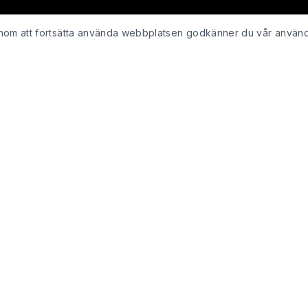
Genom att fortsätta använda webbplatsen godkänner du vår använ
KUNDSERVICE
Kontakta oss
ing
Retur & återbetalning
Integritetspolicy för webshop
Köpvillkor
Leveranspolicy