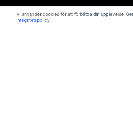
Vi använder cookies för att förbättra din upplevelse. 
integritetspolicy
SHOP
Fix Yo Bike
Cyklar
Cyklar, elcyklar, lådcyklar och tillbehör
Cykelbelysn
online – med verkstadskunskap bakom
Cykeldelar
varje köp.
Elcykeldelar
Lås
© 2026 Fix Yo Bike. Alla rättigheter förbehållna.