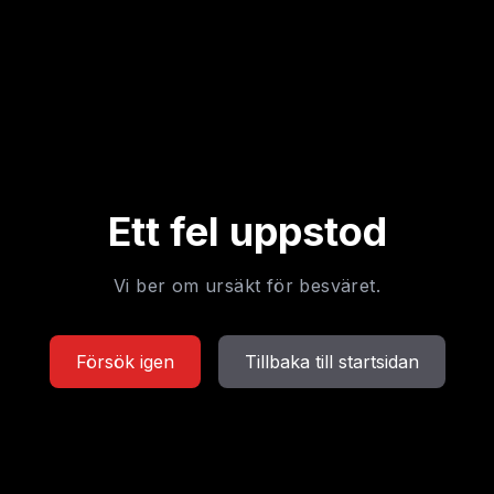
Ett fel uppstod
Vi ber om ursäkt för besväret.
Försök igen
Tillbaka till startsidan