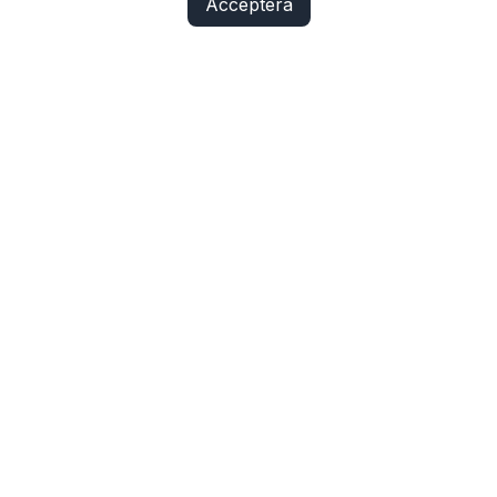
Acceptera
Fix Yo Bike
Cyklar, elcyklar, lådcyklar och tillbehör online – med
verkstadskunskap bakom varje köp.
SHOP
Cyklar
Cykelbelysning
Cykeldelar
Elcykeldelar
Lås