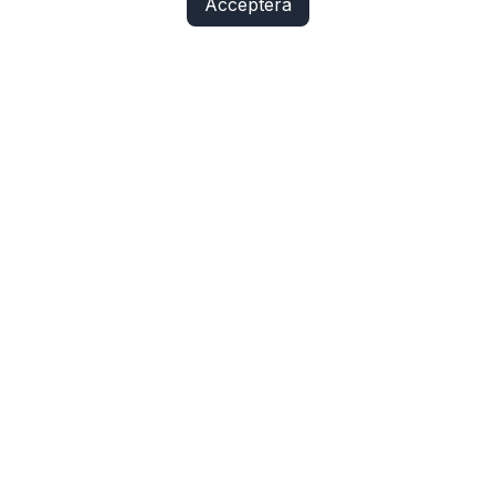
Acceptera
Fix Yo Bike
Cyklar, elcyklar, lådcyklar och tillbehör online – med
verkstadskunskap bakom varje köp.
SHOP
Cyklar
Cykelbelysning
Cykeldelar
Elcykeldelar
Lås