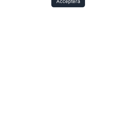
Acceptera
Fix Yo Bike
Cyklar, elcyklar, lådcyklar och tillbehör online – med
verkstadskunskap bakom varje köp.
SHOP
Cyklar
Cykelbelysning
Cykeldelar
Elcykeldelar
Lås