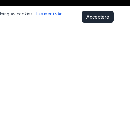
dning av cookies.
Läs mer i vår
Acceptera
KONTAKT
Sandåsvägen 29, 621 41 Visby
shop@fixyobike.com
073-412 12 01