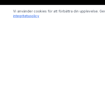
Vi använder cookies för att förbättra din upplevelse. 
integritetspolicy
SHOP
Fix Yo Bike
Cyklar
Cyklar, elcyklar, lådcyklar och tillbehör
Cykelbelysn
online – med verkstadskunskap bakom
Cykeldelar
varje köp.
Elcykeldelar
Lås
© 2026 Fix Yo Bike. Alla rättigheter förbehållna.