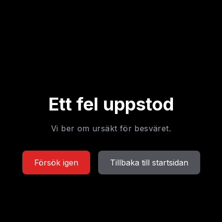
Ett fel uppstod
Vi ber om ursäkt för besväret.
Försök igen
Tillbaka till startsidan