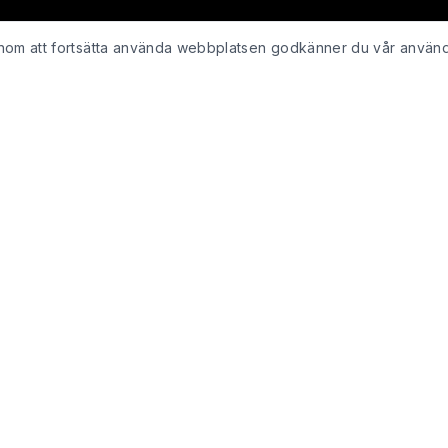
Genom att fortsätta använda webbplatsen godkänner du vår använ
KUNDSERVICE
Kontakta oss
ing
Retur & återbetalning
Integritetspolicy för webshop
Köpvillkor
Leveranspolicy