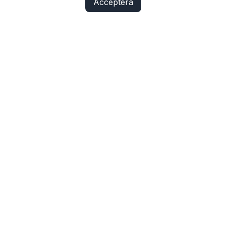
Acceptera
Fix Yo Bike
Cyklar, elcyklar, lådcyklar och tillbehör online – med
verkstadskunskap bakom varje köp.
SHOP
Cyklar
Cykelbelysning
Cykeldelar
Elcykeldelar
Lås