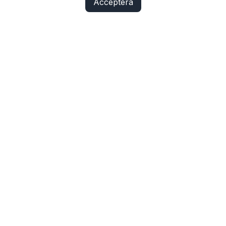
Acceptera
Fix Yo Bike
Cyklar, elcyklar, lådcyklar och tillbehör online – med
verkstadskunskap bakom varje köp.
SHOP
Cyklar
Cykelbelysning
Cykeldelar
Elcykeldelar
Lås