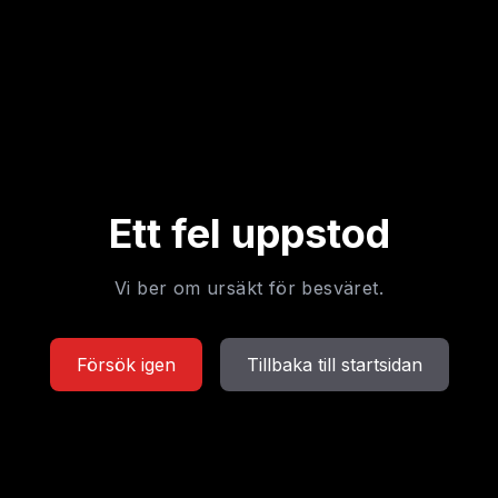
Ett fel uppstod
Vi ber om ursäkt för besväret.
Försök igen
Tillbaka till startsidan