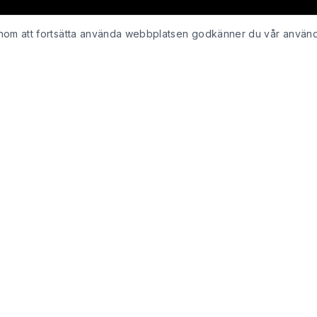
Genom att fortsätta använda webbplatsen godkänner du vår använ
KUNDSERVICE
Kontakta oss
ing
Retur & återbetalning
Integritetspolicy för webshop
Köpvillkor
Leveranspolicy