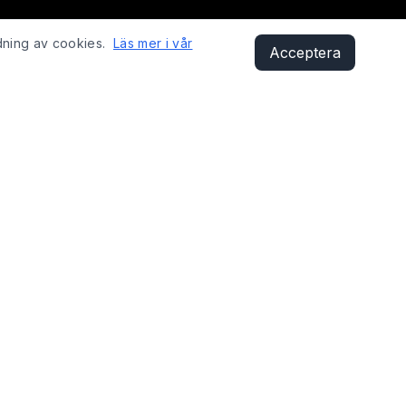
dning av cookies.
Läs mer i vår
Acceptera
KONTAKT
Sandåsvägen 29, 621 41 Visby
shop@fixyobike.com
073-412 12 01