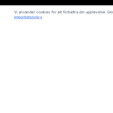
Vi använder cookies för att förbättra din upplevelse. 
integritetspolicy
SHOP
Fix Yo Bike
Cyklar
Cyklar, elcyklar, lådcyklar och tillbehör
Cykelbelysn
online – med verkstadskunskap bakom
Cykeldelar
varje köp.
Elcykeldelar
Lås
© 2026 Fix Yo Bike. Alla rättigheter förbehållna.